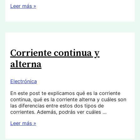
Circuito
Leer más »
en
serie
y
paralelo
Corriente continua y
alterna
Electrónica
En este post te explicamos qué es la corriente
continua, qué es la corriente alterna y cuáles son
las diferencias entre estos dos tipos de
corrientes. Además, podrás ver cuáles …
Corriente
Leer más »
continua
y