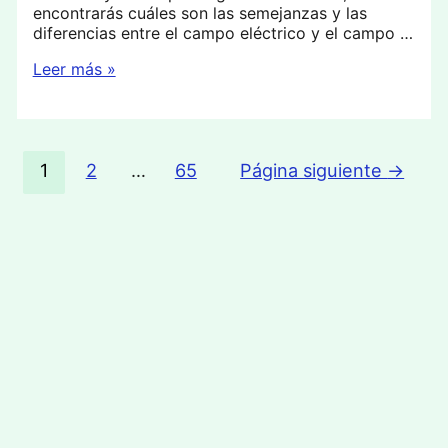
encontrarás cuáles son las semejanzas y las
diferencias entre el campo eléctrico y el campo …
Campo
Leer más »
eléctrico
y
campo
magnético
Paginación
1
2
…
65
Página siguiente
→
de
entradas