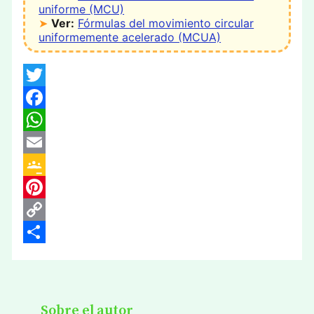
uniforme (MCU)
➤
Ver:
Fórmulas del movimiento circular
uniformemente acelerado (MCUA)
Twitter
Facebook
WhatsApp
Email
Google
Classroom
Pinterest
Copy
Link
Compartir
Sobre el autor