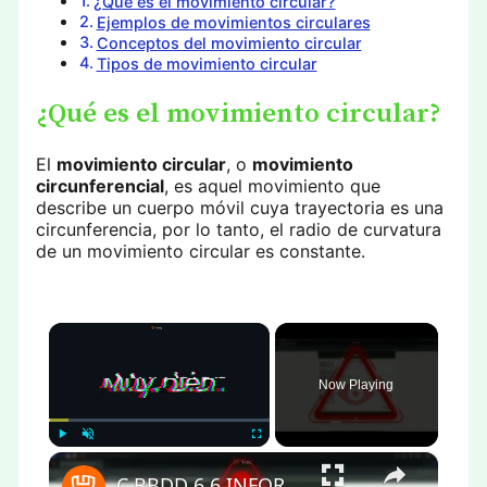
¿Qué es el movimiento circular?
Ejemplos de movimientos circulares
Conceptos del movimiento circular
Tipos de movimiento circular
¿Qué es el movimiento circular?
El
movimiento circular
, o
movimiento
circunferencial
, es aquel movimiento que
describe un cuerpo móvil cuya trayectoria es una
circunferencia, por lo tanto, el radio de curvatura
de un movimiento circular es constante.
×
Now Playing
×
Play
Unmute
Fullscreen
C BBDD 6 6 INFORMATION SCHEMA