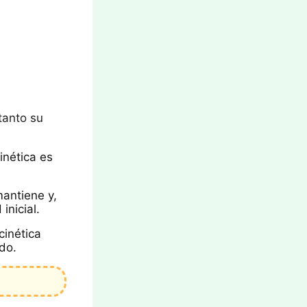
tanto su
cinética es
.
mantiene y,
inicial.
cinética
ido.