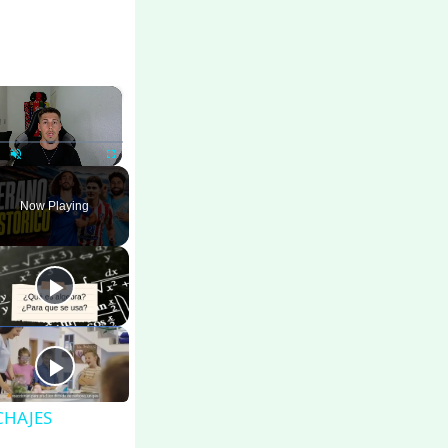
×
ay
Unmute
Fullscreen
Now Playing
CHAJES