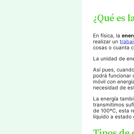
¿Qué es l
En física, la
ener
realizar un
traba
cosas o cuanta c
La unidad de ener
Así pues, cuando
podrá funcionar
móvil con energí
necesidad de est
La energía tambi
transmitimos suf
de 100ºC, esta r
líquido a estado
Tipos de 