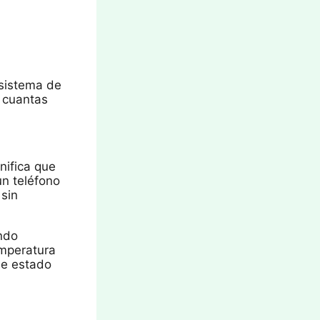
 sistema de
a cuantas
nifica que
n teléfono
 sin
ando
emperatura
de estado