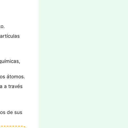
to.
artículas
químicas,
los átomos.
a a través
los de sus