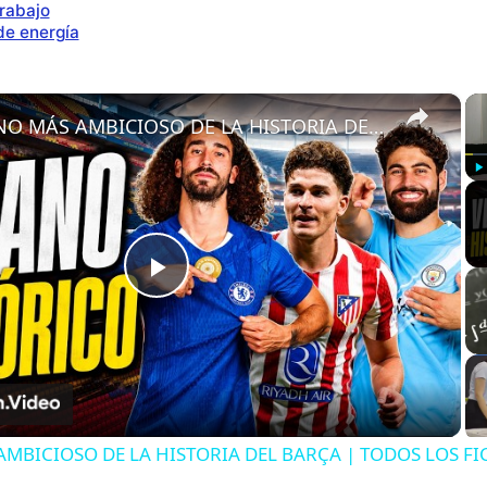
trabajo
de energía
×
EL VERANO MÁS AMBICIOSO DE LA HISTORIA DEL BARÇA | TODOS LOS FICHAJES
Pl
Play
Video
AMBICIOSO DE LA HISTORIA DEL BARÇA | TODOS LOS FI