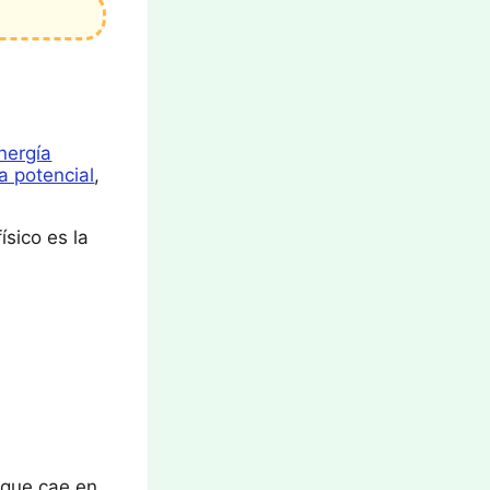
nergía
a potencial
,
ísico es la
 que cae en