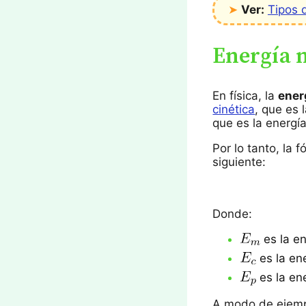
➤
Ver:
Tipos 
Energía 
En física, la
ener
cinética
, que es 
que es la energí
Por lo tanto, la 
siguiente:
Donde:
es la e
es la ene
es la ene
A modo de ejempl