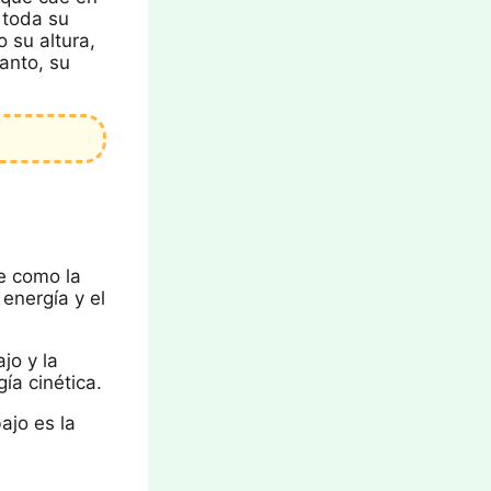
e toda su
 su altura,
tanto, su
ne como la
 energía y el
jo y la
gía cinética.
ajo es la