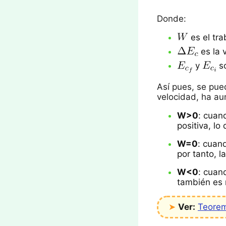
Donde:
es el tra
es la v
y
so
Así pues, se pued
velocidad, ha au
W>0
: cuand
positiva, lo
W=0
: cuand
por tanto, l
W<0
: cuan
también es 
➤
Ver:
Teorem