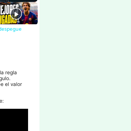
 despegue
la regla
gulo.
e el valor
e: