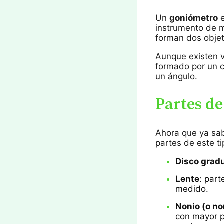
Un
goniómetro
e
instrumento de m
forman dos objet
Aunque existen v
formado por un c
un ángulo.
Partes d
Ahora que ya sab
partes de este t
Disco grad
Lente
: part
medido.
Nonio (o no
con mayor p