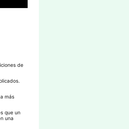
iciones de
plicados.
ala más
es que un
en una