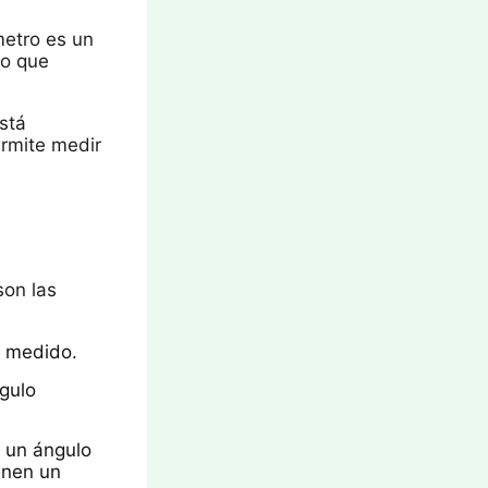
metro es un
lo que
stá
ermite medir
son las
o medido.
ngulo
r un ángulo
enen un