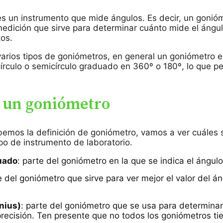
s un instrumento que mide ángulos. Es decir, un gonió
edición que sirve para determinar cuánto mide el ángu
os.
arios tipos de goniómetros, en general un goniómetro e
írculo o semicírculo graduado en 360º o 180º, lo que p
e un goniómetro
emos la definición de goniómetro, vamos a ver cuáles 
ipo de instrumento de laboratorio.
uado
: parte del goniómetro en la que se indica el ángul
e del goniómetro que sirve para ver mejor el valor del á
nius)
: parte del goniómetro que se usa para determina
recisión. Ten presente que no todos los goniómetros ti