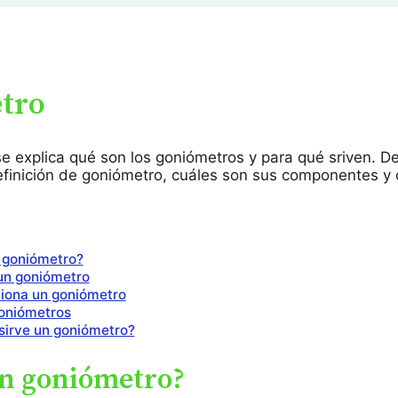
tro
 se explica qué son los goniómetros y para qué sriven. 
efinición de goniómetro, cuáles son sus componentes y
 goniómetro?
un goniómetro
iona un goniómetro
oniómetros
sirve un goniómetro?
un goniómetro?