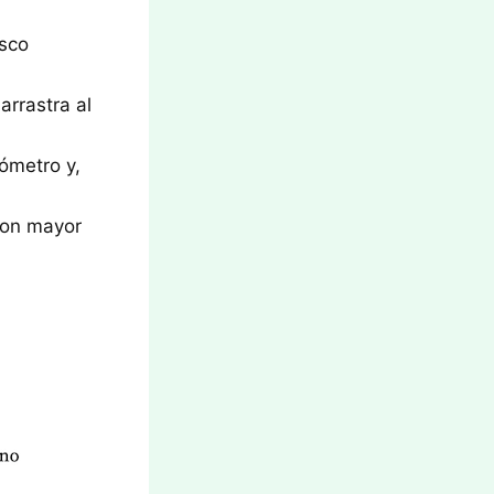
isco
arrastra al
iómetro y,
 con mayor