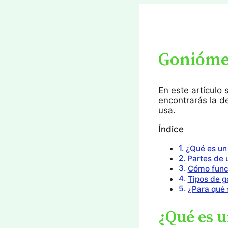
Ir
al
contenido
Gonióme
En este artículo
encontrarás la d
usa.
Índice
¿Qué es un
Partes de 
Cómo func
Tipos de g
¿Para qué 
¿Qué es 