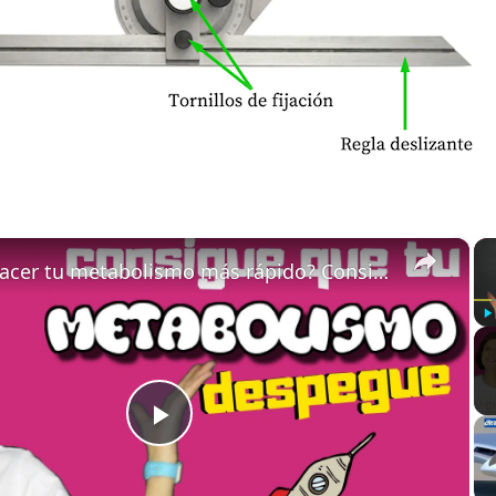
×
¿Cómo hacer tu metabolismo más rápido? Consigue que tu metabolismo despegue
Pl
Play