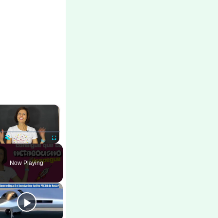
×
ay
Unmute
Fullscreen
Now Playing