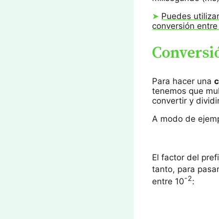
➤
Puedes utiliza
conversión entre 
Conversió
Para hacer una
c
tenemos que multi
convertir y dividi
A modo de ejemplo
El factor del pref
tanto, para pasar
-2
entre 10
: