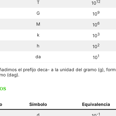
12
T
10
9
G
10
6
M
10
3
k
10
2
h
10
1
da
10
añadimos el prefijo deca- a la unidad del gramo (g), for
mo (dag).
os
jo
Símbolo
Equivalencia
-1
d
10