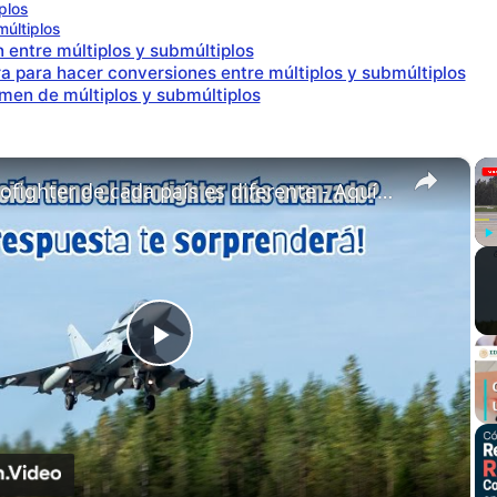
plos
últiplos
 entre múltiplos y submúltiplos
a para hacer conversiones entre múltiplos y submúltiplos
men de múltiplos y submúltiplos
×
Cada Eurofighter de cada país es diferente - Aquí está el porqué
Pl
Play
Video