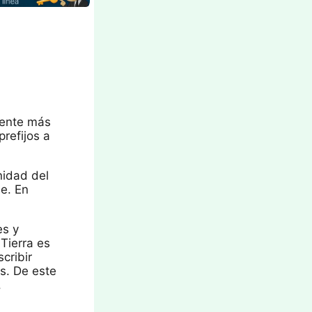
mente más
refijos a
nidad del
de. En
es y
Tierra es
cribir
s. De este
.