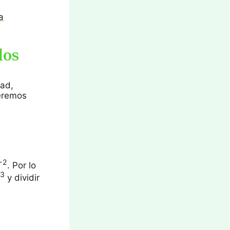
a
los
ad,
ueremos
-2
. Por lo
3
0
y dividir