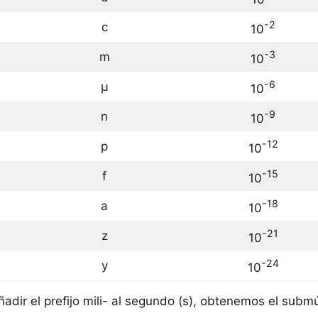
-2
c
10
-3
m
10
-6
µ
10
-9
n
10
-12
p
10
-15
f
10
-18
a
10
-21
z
10
-24
y
10
ñadir el prefijo mili- al segundo (s), obtenemos el submú
.