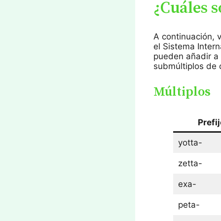
¿Cuáles s
A continuación, 
el Sistema Inter
pueden añadir a 
submúltiplos de 
Múltiplos
Prefi
yotta-
zetta-
exa-
peta-