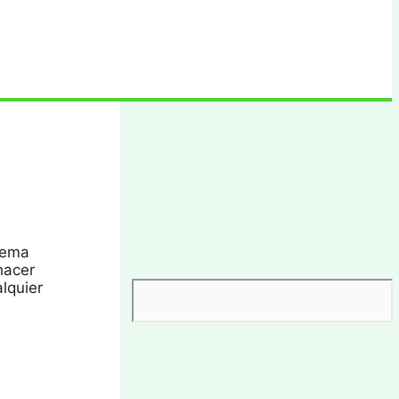
stema
hacer
lquier
Buscar