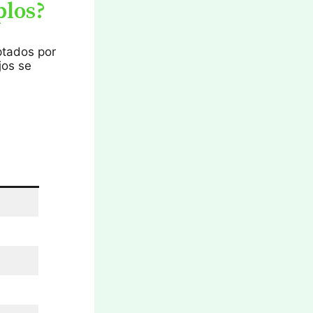
plos?
ptados por
jos se