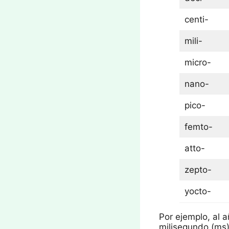
centi-
mili-
micro-
nano-
pico-
femto-
atto-
zepto-
yocto-
Por ejemplo, al a
milisegundo (ms)