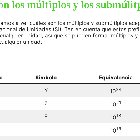
on los múltiplos y los submúlit
vamos a ver cuáles son los múltiplos y submúltiplos ace
nacional de Unidades (SI). Ten en cuenta que estos prefi
cualquier unidad, así que se pueden formar múltiplos y
cualquier unidad.
jo
Símbolo
Equivalencia
24
Y
10
21
Z
10
18
E
10
15
P
10