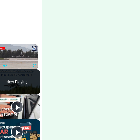
×
ay
Unmute
Fullscreen
Now Playing