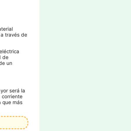
terial
 a través de
eléctrica
d de
 de un
yor será la
 corriente
ca que más