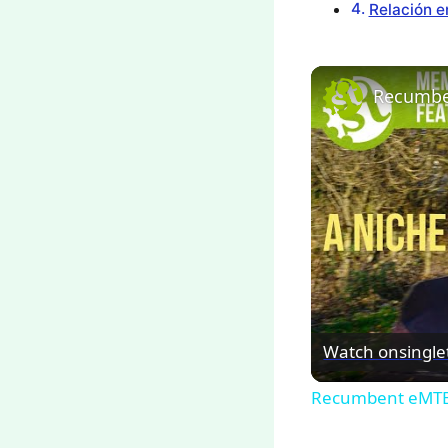
Relación en
Watch on
singl
Recumbent eMTB? 