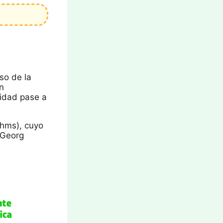
so de la
an
icidad pase a
ohms), cuyo
 Georg