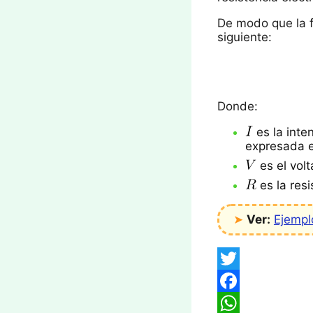
De modo que la fó
siguiente:
Donde:
es la inten
expresada e
es el volt
es la res
➤
Ver:
Ejempl
Twitter
Facebook