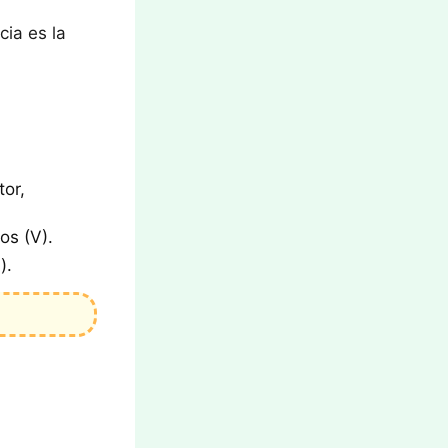
cia es la
tor,
os (V).
).