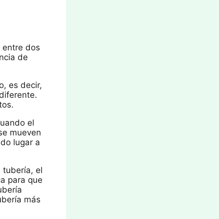
l entre dos
ncia de
o, es decir,
diferente.
tos.
Cuando el
s se mueven
do lugar a
tubería, el
ca para que
ubería
tubería más