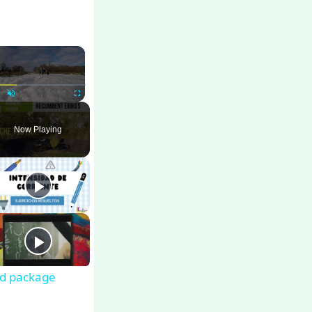
×
ay
Unmute
Fullscreen
Now Playing
ed package