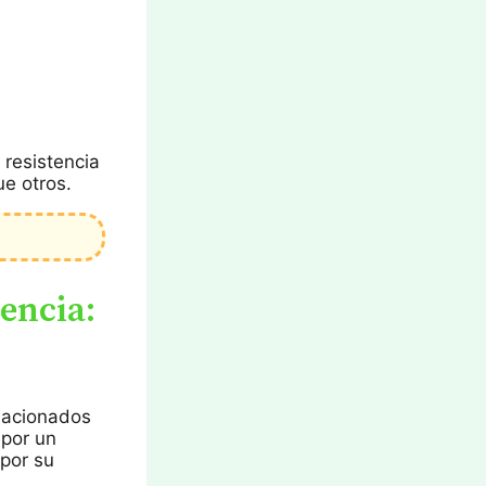
 resistencia
ue otros.
tencia:
elacionados
 por un
 por su