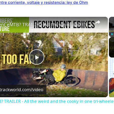
tre corriente, voltaje y resistencia: ley de Ohm
×
Recumbent eMTB? TRAILER - All the weird and the cooky in one tri-wheeled package
Pl
Play
Video
etrackworld.com/video
TRAILER - All the weird and the cooky in one tri-wheel