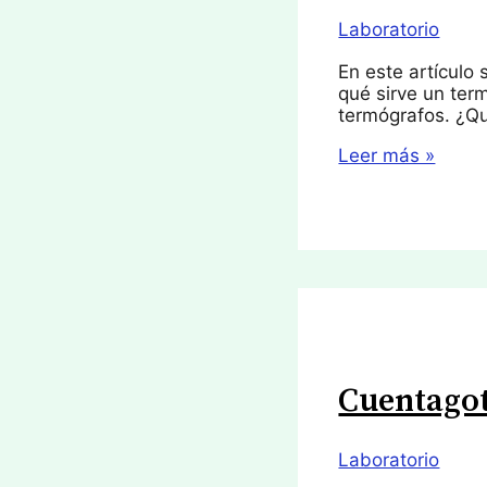
Laboratorio
En este artículo
qué sirve un ter
termógrafos. ¿Q
Termógrafo
Leer más »
Cuentago
Laboratorio