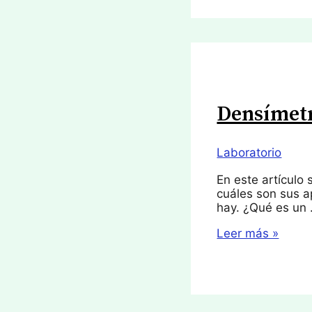
Densímet
Laboratorio
En este artículo
cuáles son sus a
hay. ¿Qué es un
Densímetro
Leer más »