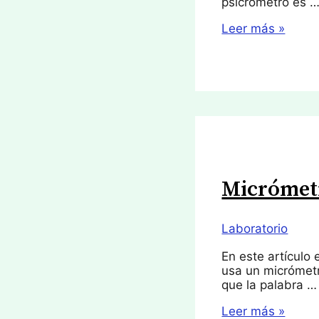
psicrómetro es 
Psicrómetro
Leer más »
Micrómet
Laboratorio
En este artículo
usa un micrómetr
que la palabra …
Micrómetro
Leer más »