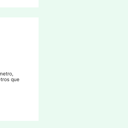
metro,
etros que