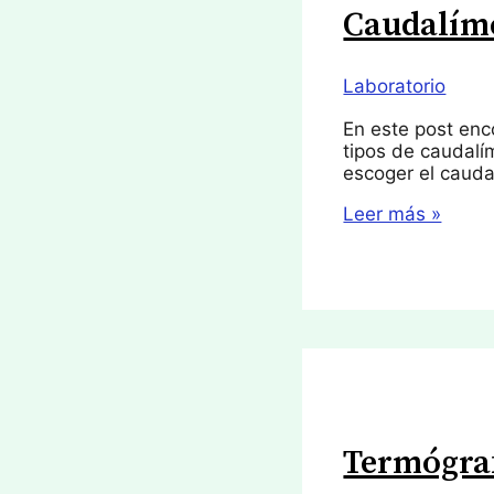
Caudalím
Laboratorio
En este post enc
tipos de caudal
escoger el caud
Caudalímetro
Leer más »
Termógra