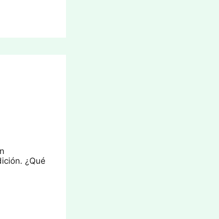
un
dición. ¿Qué