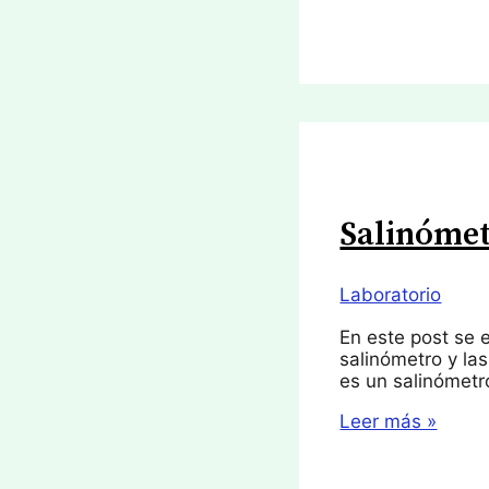
Salinóme
Laboratorio
En este post se 
salinómetro y la
es un salinómetr
Salinómetro
Leer más »