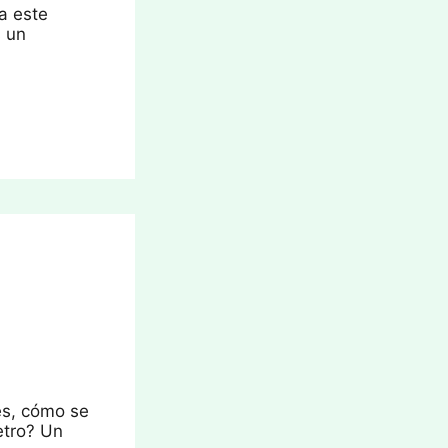
a este
s un
es, cómo se
etro? Un