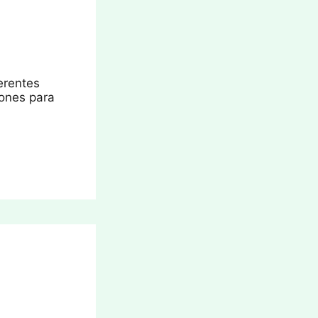
erentes
iones para